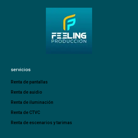
servicios
Renta de pantallas
Renta de auidio
Renta de iluminación
Renta de CTVC
Renta de escenarios y tarimas