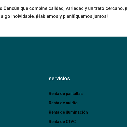
as Cancún
que combine calidad, variedad y un trato cercano,
algo inolvidable. ¡Hablemos y planifiquemos juntos!
servicios
Renta de pantallas
Renta de auidio
Renta de iluminación
Renta de CTVC